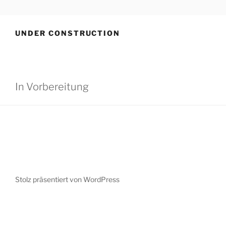
Zum
ONOMATO-KEPOS
Sprungseite
Inhalt
springen
UNDER CONSTRUCTION
In Vorbereitung
Stolz präsentiert von WordPress